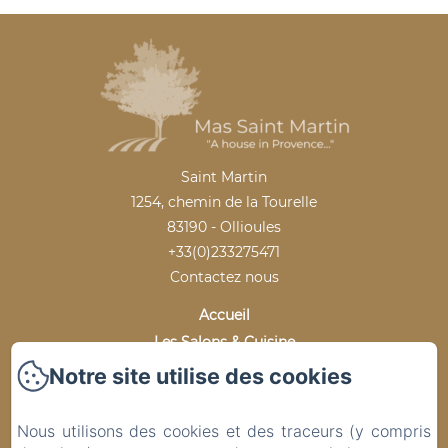
Saint Martin
1254, chemin de la Tourelle
83190 - Ollioules
+33(0)233275471
Contactez nous
Accueil
Les Salons & Cuisine
Les chambres
Notre site utilise des cookies
Les Extérieurs
Visite Virtuelle
Nous utilisons des cookies et des traceurs (y compris